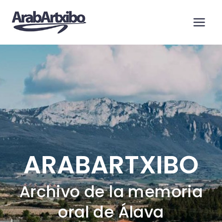
Saltar
al
contenido
ARABARTXIBO
Archivo de la memoria
oral de Álava