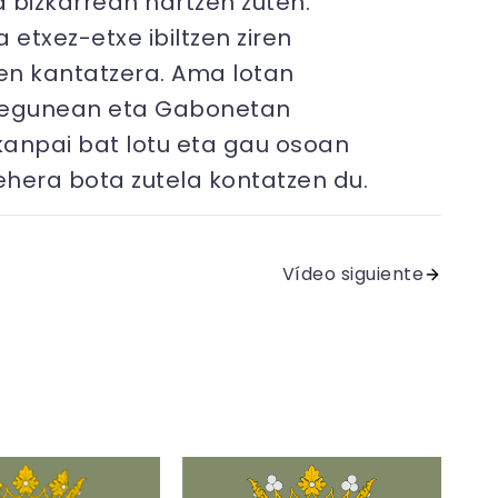
 bizkarrean hartzen zuten.
etxez-etxe ibiltzen ziren
iren kantatzera. Ama lotan
ri egunean eta Gabonetan
 kanpai bat lotu eta gau osoan
ehera bota zutela kontatzen du.
Vídeo siguiente