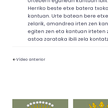
Urteberri egunean kantuan ibil
Herriko beste etxe batera txoko
kantuan. Urte batean bere etxea
zelarik, amandrea irten zen ka
egiten zen eta kantuan irteten 
astoa zarataka ibili zela kont
Vídeo anterior