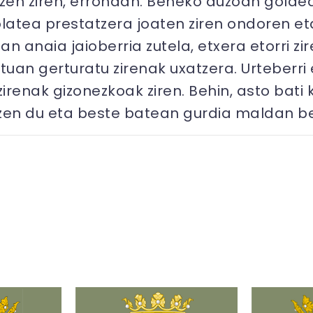
tzen ziren, errondan. Beheko auzoan goldea
latea prestatzera joaten ziren ondoren eta 
n anaia jaioberria zutela, etxera etorri z
ntuan gerturatu zirenak uxatzera. Urteber
zirenak gizonezkoak ziren. Behin, asto bati
atzen du eta beste batean gurdia maldan b