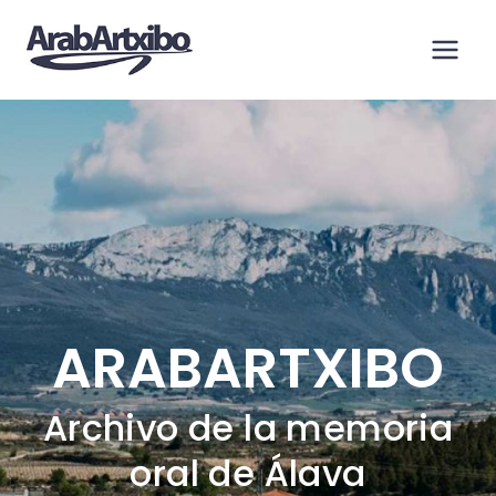
Saltar
al
contenido
ARABARTXIBO
Archivo de la memoria
oral de Álava