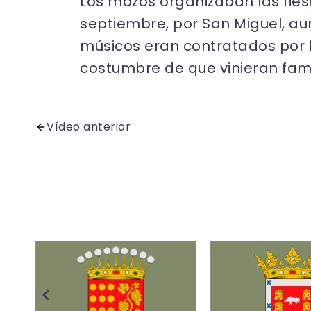
Los mozos organizaban las fies
septiembre, por San Miguel, au
músicos eran contratados por lo
costumbre de que vinieran fami
Vídeo anterior