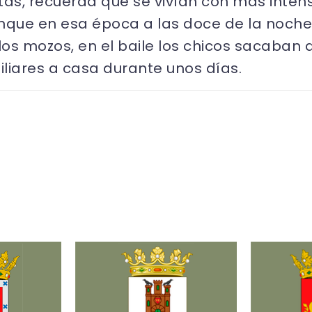
tas, recuerda que se vivían con más intens
nque en esa época a las doce de la noche 
s mozos, en el baile los chicos sacaban a 
liares a casa durante unos días.