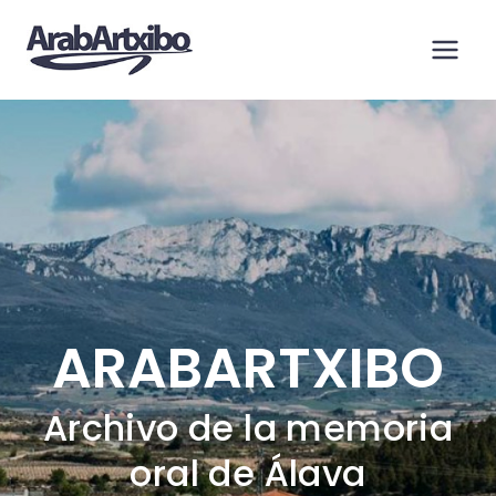
Saltar
al
contenido
ARABARTXIBO
Archivo de la memoria
oral de Álava