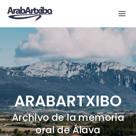
Saltar
al
contenido
ARABARTXIBO
Archivo de la memoria
oral de Álava