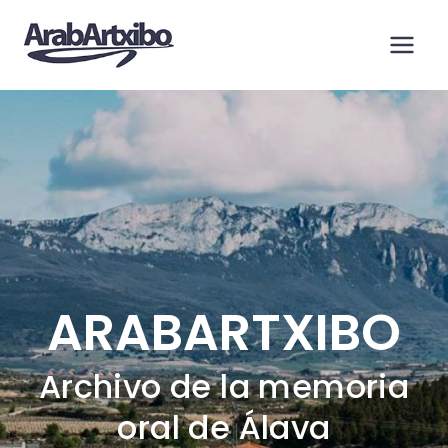
Saltar
al
contenido
ARABARTXIBO
Archivo de la memoria
oral de Álava