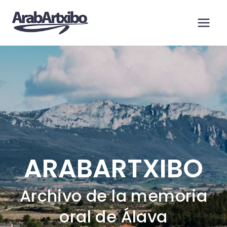
Saltar
al
contenido
ARABARTXIBO
Archivo de la memoria
oral de Álava