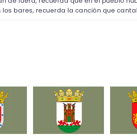
ían de fuera, recuerda que en el pueblo 
los bares, recuerda la canción que canta