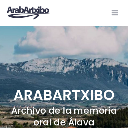
Saltar
al
contenido
ARABARTXIBO
Archivo de la memoria
oral de Álava