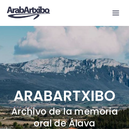
Saltar
al
contenido
ARABARTXIBO
Archivo de la memoria
oral de Álava