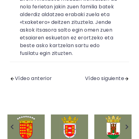
nola ferietan jakin zuen familia batek
alderdiz aldatzea erabaki zuela eta
«txaketero» deitzen zituztela. Jende
askok itsasora salto egin omen zuen
etsaiaren eskuetan ez erortzeko eta
beste asko kartzelan sartu edo
fusilatu egin zituzten.
Vídeo anterior
Vídeo siguiente