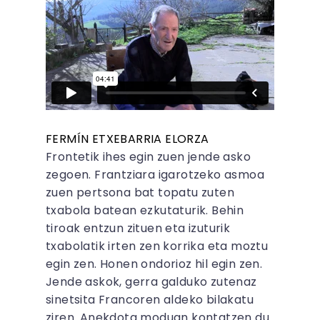
FERMÍN ETXEBARRIA ELORZA
Frontetik ihes egin zuen jende asko
zegoen. Frantziara igarotzeko asmoa
zuen pertsona bat topatu zuten
txabola batean ezkutaturik. Behin
tiroak entzun zituen eta izuturik
txabolatik irten zen korrika eta moztu
egin zen. Honen ondorioz hil egin zen.
Jende askok, gerra galduko zutenaz
sinetsita Francoren aldeko bilakatu
ziren. Anekdota moduan kontatzen du