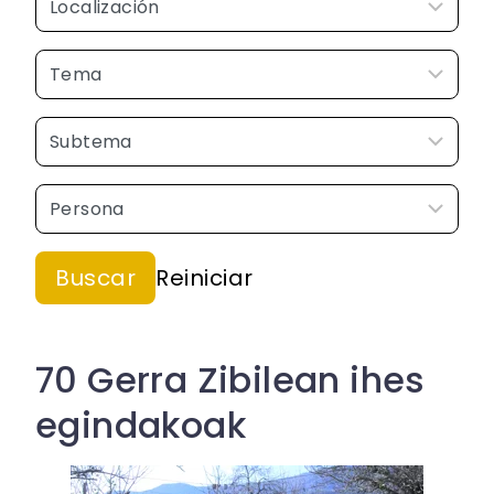
70 Gerra Zibilean ihes
egindakoak