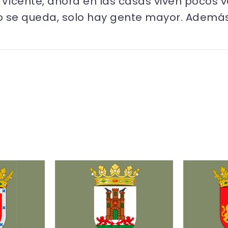
icente, ahora en las casas viven pocos ve
 se queda, solo hay gente mayor. Además,