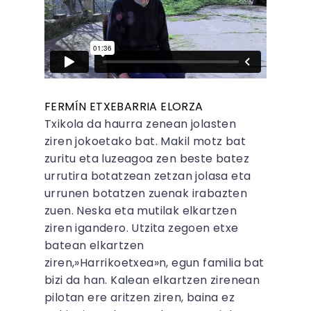
FERMÍN ETXEBARRIA ELORZA
Txikola da haurra zenean jolasten
ziren jokoetako bat. Makil motz bat
zuritu eta luzeagoa zen beste batez
urrutira botatzean zetzan jolasa eta
urrunen botatzen zuenak irabazten
zuen. Neska eta mutilak elkartzen
ziren igandero. Utzita zegoen etxe
batean elkartzen
ziren,»Harrikoetxea»n, egun familia bat
bizi da han. Kalean elkartzen zirenean
pilotan ere aritzen ziren, baina ez