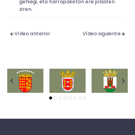
gehiegi, eta harrapaketan ere jolasten
ziren.
Vídeo anterior
Vídeo siguiente