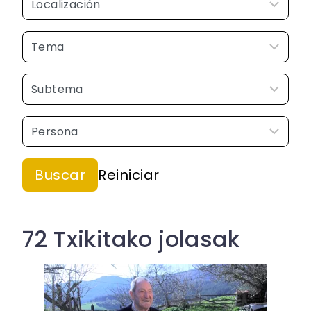
72 Txikitako jolasak