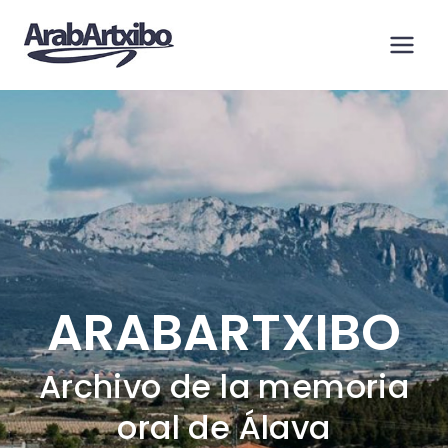
Saltar
al
contenido
ARABARTXIBO
Archivo de la memoria
oral de Álava