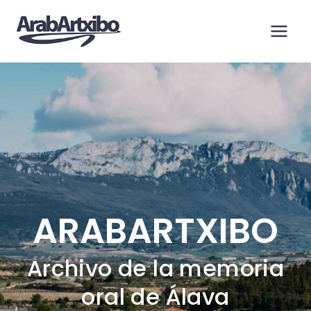
Saltar
al
contenido
ARABARTXIBO
Archivo de la memoria
oral de Álava