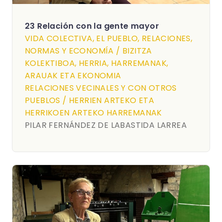
23 Relación con la gente mayor
VIDA COLECTIVA, EL PUEBLO, RELACIONES,
NORMAS Y ECONOMÍA / BIZITZA
KOLEKTIBOA, HERRIA, HARREMANAK,
ARAUAK ETA EKONOMIA
RELACIONES VECINALES Y CON OTROS
PUEBLOS / HERRIEN ARTEKO ETA
HERRIKOEN ARTEKO HARREMANAK
PILAR FERNÁNDEZ DE LABASTIDA LARREA