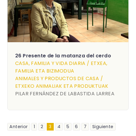
26 Presente de la matanza del cerdo
CASA, FAMILIA Y VIDA DIARIA / ETXEA,
FAMILIA ETA BIZIMODUA
ANIMALES Y PRODUCTOS DE CASA /
ETXEKO ANIMALIAK ETA PRODUKTUAK
PILAR FERNÁNDEZ DE LABASTIDA LARREA
Anterior
1
2
3
4
5
6
7
Siguiente