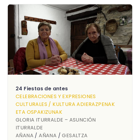
24 Fiestas de antes
CELEBRACIONES Y EXPRESIONES
CULTURALES / KULTURA ADIERAZPENAK
ETA OSPAKIZUNAK
GLORIA ITURRALDE – ASUNCIÓN
ITURRALDE
AÑANA
/
AÑANA
/
GESALTZA