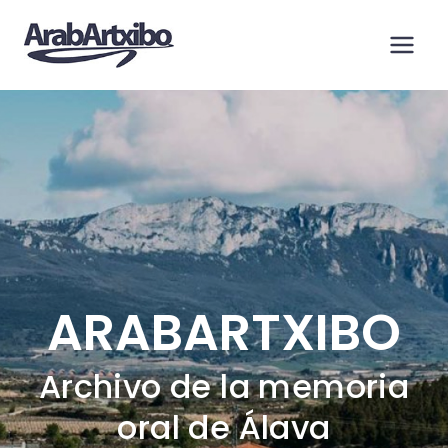
Saltar
al
contenido
ARABARTXIBO
Archivo de la memoria
oral de Álava