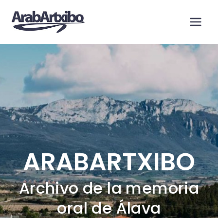
Saltar
al
contenido
ARABARTXIBO
Archivo de la memoria
oral de Álava