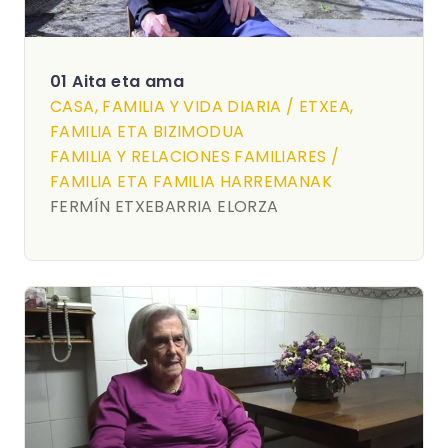
01 Aita eta ama
CASA, FAMILIA Y VIDA DIARIA / ETXEA,
FAMILIA ETA BIZIMODUA
FAMILIA Y RELACIONES FAMILIARES /
FAMILIA ETA FAMILIA HARREMANAK
FERMÍN ETXEBARRIA ELORZA