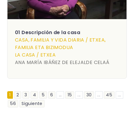
01 Descripción de la casa
CASA, FAMILIA Y VIDA DIARIA / ETXEA,
FAMILIA ETA BIZIMODUA
LA CASA / ETXEA
ANA MARÍA IBÁÑEZ DE ELEJALDE CELAÁ
1
2
3
4
5
6
...
15
...
30
...
45
...
56
Siguiente