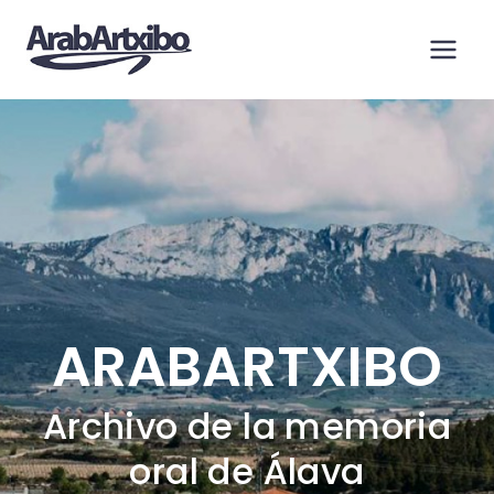
Saltar
al
contenido
ARABARTXIBO
Archivo de la memoria
oral de Álava