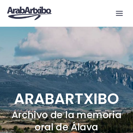
Saltar
al
contenido
ARABARTXIBO
Archivo de la memoria
oral de Álava