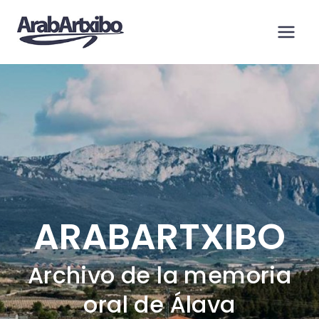
Saltar
al
contenido
ARABARTXIBO
Archivo de la memoria
oral de Álava