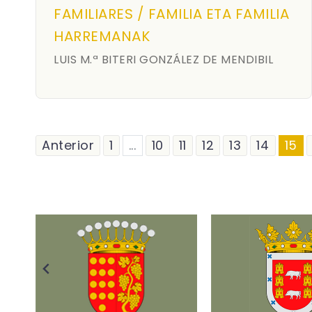
FAMILIARES / FAMILIA ETA FAMILIA
HARREMANAK
LUIS M.ª BITERI GONZÁLEZ DE MENDIBIL
Anterior
1
...
10
11
12
13
14
15