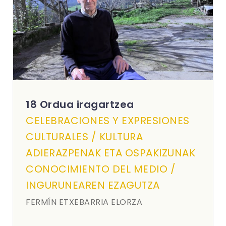
18 Ordua iragartzea
CELEBRACIONES Y EXPRESIONES
CULTURALES / KULTURA
ADIERAZPENAK ETA OSPAKIZUNAK
CONOCIMIENTO DEL MEDIO /
INGURUNEAREN EZAGUTZA
FERMÍN ETXEBARRIA ELORZA