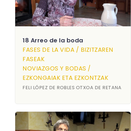
18 Arreo de la boda
FASES DE LA VIDA / BIZITZAREN
FASEAK
NOVIAZGOS Y BODAS /
EZKONGAIAK ETA EZKONTZAK
FELI LÓPEZ DE ROBLES OTXOA DE RETANA