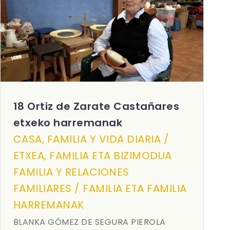
18 Ortiz de Zarate Castañares
etxeko harremanak
CASA, FAMILIA Y VIDA DIARIA /
ETXEA, FAMILIA ETA BIZIMODUA
FAMILIA Y RELACIONES
FAMILIARES / FAMILIA ETA FAMILIA
HARREMANAK
BLANKA GÓMEZ DE SEGURA PIEROLA