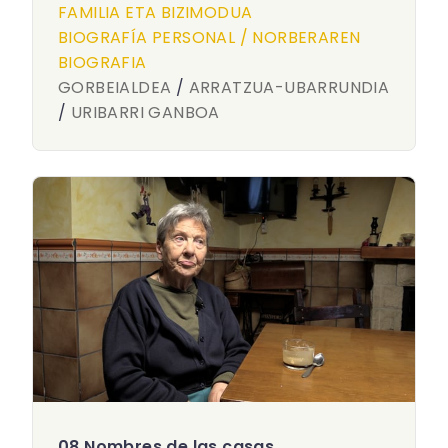
FAMILIA ETA BIZIMODUA
BIOGRAFÍA PERSONAL / NORBERAREN
BIOGRAFIA
GORBEIALDEA
/
ARRATZUA-UBARRUNDIA
/
URIBARRI GANBOA
08 Nombres de las casas