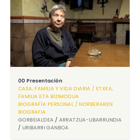
00 Presentación
CASA, FAMILIA Y VIDA DIARIA / ETXEA,
FAMILIA ETA BIZIMODUA
BIOGRAFÍA PERSONAL / NORBERAREN
BIOGRAFIA
GORBEIALDEA
/
ARRATZUA-UBARRUNDIA
/
URIBARRI GANBOA