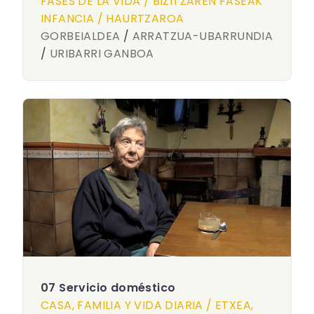
FASES DE LA VIDA / BIZITZAREN FASEAK
INFANCIA / HAURTZAROA
GORBEIALDEA
/
ARRATZUA-UBARRUNDIA
/
URIBARRI GANBOA
07 Servicio doméstico
CASA, FAMILIA Y VIDA DIARIA / ETXEA,