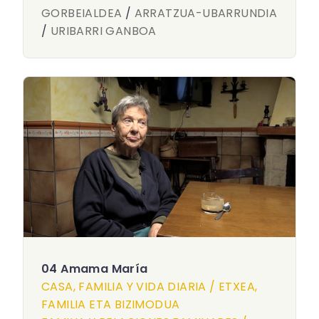
GORBEIALDEA
/
ARRATZUA-UBARRUNDIA
/
URIBARRI GANBOA
04 Amama María
CASA, FAMILIA Y VIDA DIARIA / ETXEA,
FAMILIA ETA BIZIMODUA