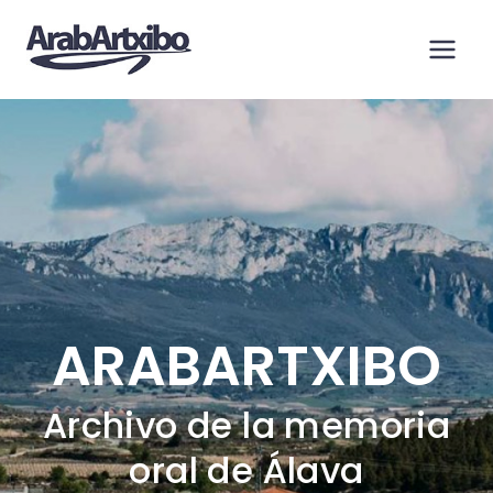
Saltar
al
contenido
ARABARTXIBO
Archivo de la memoria
oral de Álava