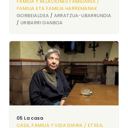
FAMILIA Y RELACIONES FAMILIARES /
FAMILIA ETA FAMILIA HARREMANAK
GORBEIALDEA
/
ARRATZUA-UBARRUNDIA
/
URIBARRI GANBOA
05 La casa
CASA, FAMILIA Y VIDA DIARIA / ETXEA,