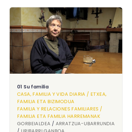
01 Su familia
CASA, FAMILIA Y VIDA DIARIA / ETXEA,
FAMILIA ETA BIZIMODUA
FAMILIA Y RELACIONES FAMILIARES /
FAMILIA ETA FAMILIA HARREMANAK
GORBEIALDEA
/
ARRATZUA-UBARRUNDIA
/
URIBARRI GANBOA