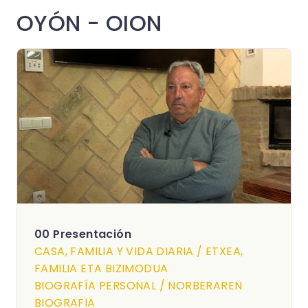
OYÓN - OION
00 Presentación
CASA, FAMILIA Y VIDA DIARIA / ETXEA,
FAMILIA ETA BIZIMODUA
BIOGRAFÍA PERSONAL / NORBERAREN
BIOGRAFIA