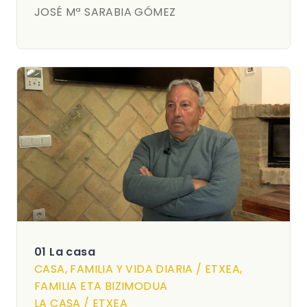
JOSÉ Mª SARABIA GÓMEZ
01 La casa
CASA, FAMILIA Y VIDA DIARIA / ETXEA,
FAMILIA ETA BIZIMODUA
LA CASA / ETXEA