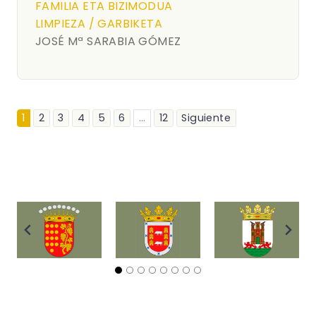
FAMILIA ETA BIZIMODUA
LIMPIEZA / GARBIKETA
JOSÉ Mª SARABIA GÓMEZ
1
2
3
4
5
6
...
12
Siguiente