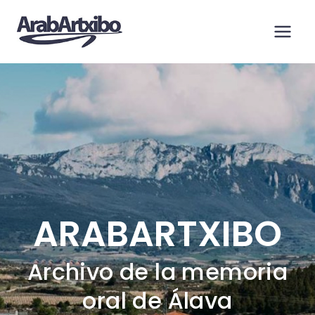
Saltar
al
contenido
ARABARTXIBO
Archivo de la memoria
oral de Álava