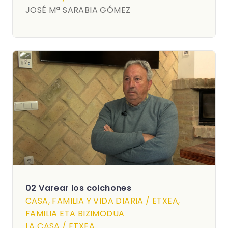
JOSÉ Mª SARABIA GÓMEZ
02 Varear los colchones
CASA, FAMILIA Y VIDA DIARIA / ETXEA,
FAMILIA ETA BIZIMODUA
LA CASA / ETXEA