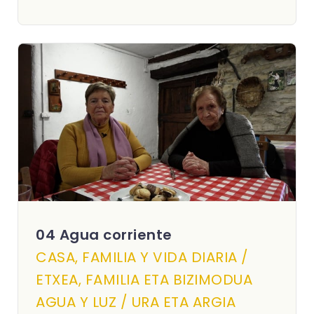
04 Agua corriente
CASA, FAMILIA Y VIDA DIARIA /
ETXEA, FAMILIA ETA BIZIMODUA
AGUA Y LUZ / URA ETA ARGIA