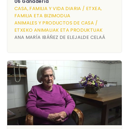
06 Ganadería
CASA, FAMILIA Y VIDA DIARIA / ETXEA,
FAMILIA ETA BIZIMODUA
ANIMALES Y PRODUCTOS DE CASA /
ETXEKO ANIMALIAK ETA PRODUKTUAK
ANA MARÍA IBÁÑEZ DE ELEJALDE CELAÁ