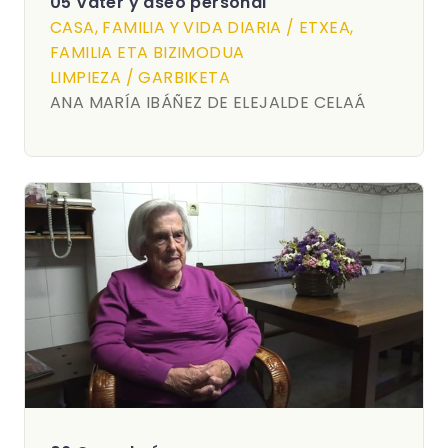
05 Váter y aseo personal
CASA, FAMILIA Y VIDA DIARIA / ETXEA,
FAMILIA ETA BIZIMODUA
LIMPIEZA / GARBIKETA
ANA MARÍA IBÁÑEZ DE ELEJALDE CELAÁ