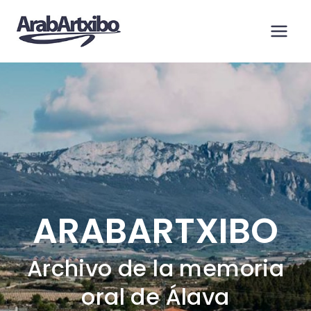
Saltar
al
contenido
ARABARTXIBO
Archivo de la memoria
oral de Álava