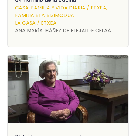
04 Hornillo de la cocina
CASA, FAMILIA Y VIDA DIARIA / ETXEA,
FAMILIA ETA BIZIMODUA
LA CASA / ETXEA
ANA MARÍA IBÁÑEZ DE ELEJALDE CELAÁ