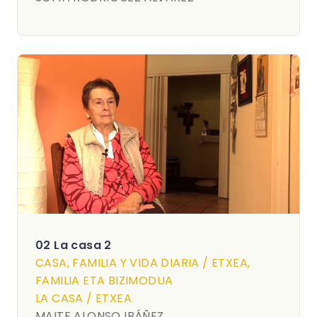
02 La casa 2
CASA, FAMILIA Y VIDA DIARIA / ETXEA,
FAMILIA ETA BIZIMODUA
LA CASA / ETXEA
MAITE ALONSO IBÁÑEZ