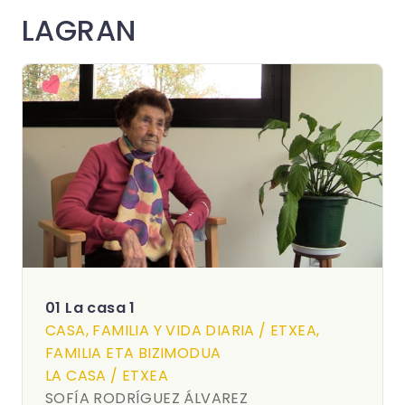
LAGRAN
01 La casa 1
CASA, FAMILIA Y VIDA DIARIA / ETXEA,
FAMILIA ETA BIZIMODUA
LA CASA / ETXEA
SOFÍA RODRÍGUEZ ÁLVAREZ