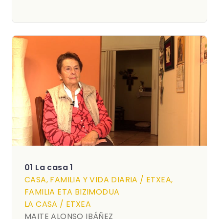
01 La casa 1
CASA, FAMILIA Y VIDA DIARIA / ETXEA,
FAMILIA ETA BIZIMODUA
LA CASA / ETXEA
MAITE ALONSO IBÁÑEZ