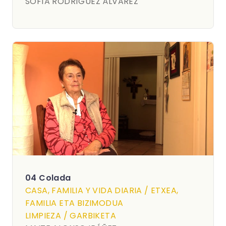
SOFÍA RODRÍGUEZ ÁLVAREZ
04 Colada
CASA, FAMILIA Y VIDA DIARIA / ETXEA,
FAMILIA ETA BIZIMODUA
LIMPIEZA / GARBIKETA