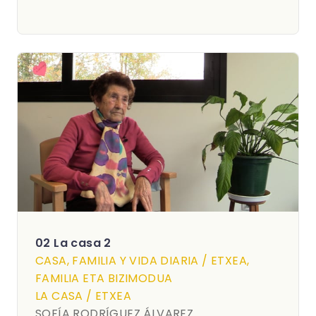
02 La casa 2
CASA, FAMILIA Y VIDA DIARIA / ETXEA,
FAMILIA ETA BIZIMODUA
LA CASA / ETXEA
SOFÍA RODRÍGUEZ ÁLVAREZ