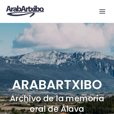
Saltar
al
contenido
ARABARTXIBO
Archivo de la memoria
oral de Álava