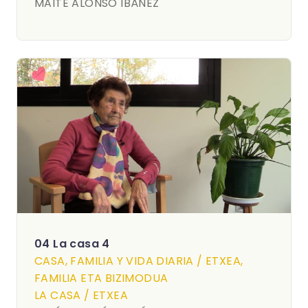
MAITE ALONSO IBÁÑEZ
04 La casa 4
CASA, FAMILIA Y VIDA DIARIA / ETXEA,
FAMILIA ETA BIZIMODUA
LA CASA / ETXEA