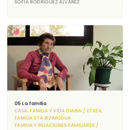
SOFÍA RODRÍGUEZ ÁLVAREZ
05 La familia
CASA, FAMILIA Y VIDA DIARIA / ETXEA,
FAMILIA ETA BIZIMODUA
FAMILIA Y RELACIONES FAMILIARES /