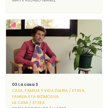
MAITE ALONSO IBÁÑEZ
03 La casa 3
CASA, FAMILIA Y VIDA DIARIA / ETXEA,
FAMILIA ETA BIZIMODUA
LA CASA / ETXEA