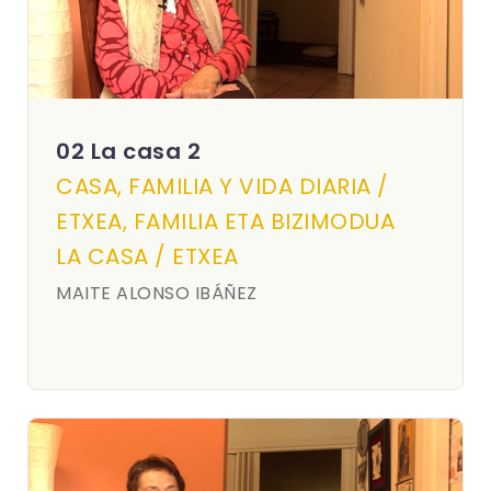
02 La casa 2
CASA, FAMILIA Y VIDA DIARIA /
ETXEA, FAMILIA ETA BIZIMODUA
LA CASA / ETXEA
MAITE ALONSO IBÁÑEZ