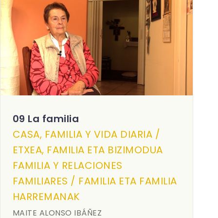
09 La familia
CASA, FAMILIA Y VIDA DIARIA /
ETXEA, FAMILIA ETA BIZIMODUA
FAMILIA Y RELACIONES
FAMILIARES / FAMILIA ETA FAMILIA
HARREMANAK
MAITE ALONSO IBÁÑEZ