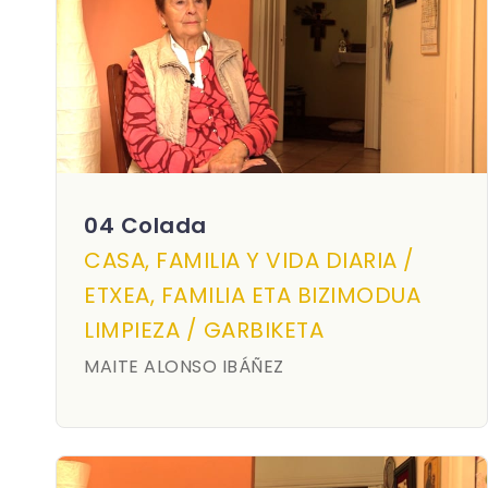
04 Colada
CASA, FAMILIA Y VIDA DIARIA /
ETXEA, FAMILIA ETA BIZIMODUA
LIMPIEZA / GARBIKETA
MAITE ALONSO IBÁÑEZ