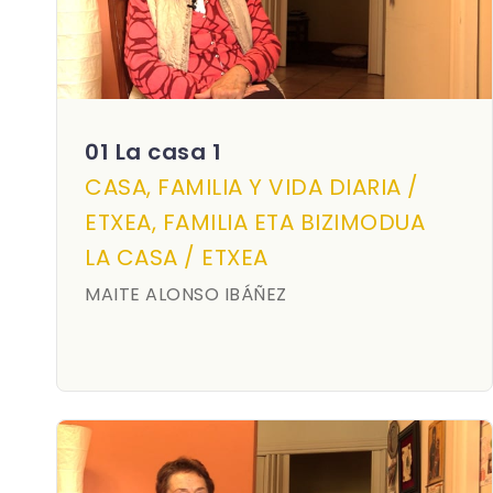
01 La casa 1
CASA, FAMILIA Y VIDA DIARIA /
ETXEA, FAMILIA ETA BIZIMODUA
LA CASA / ETXEA
MAITE ALONSO IBÁÑEZ