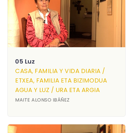
05 Luz
CASA, FAMILIA Y VIDA DIARIA /
ETXEA, FAMILIA ETA BIZIMODUA
AGUA Y LUZ / URA ETA ARGIA
MAITE ALONSO IBÁÑEZ