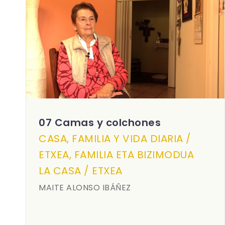
07 Camas y colchones
CASA, FAMILIA Y VIDA DIARIA /
ETXEA, FAMILIA ETA BIZIMODUA
LA CASA / ETXEA
MAITE ALONSO IBÁÑEZ