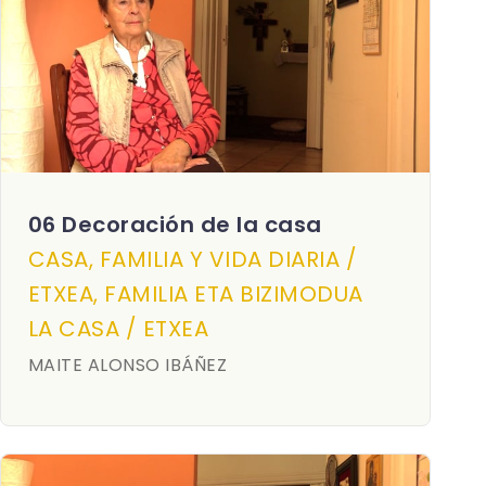
06 Decoración de la casa
CASA, FAMILIA Y VIDA DIARIA /
ETXEA, FAMILIA ETA BIZIMODUA
LA CASA / ETXEA
MAITE ALONSO IBÁÑEZ