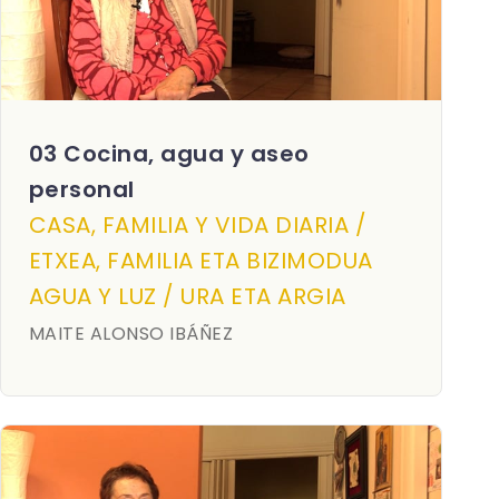
03 Cocina, agua y aseo
personal
CASA, FAMILIA Y VIDA DIARIA /
ETXEA, FAMILIA ETA BIZIMODUA
AGUA Y LUZ / URA ETA ARGIA
MAITE ALONSO IBÁÑEZ