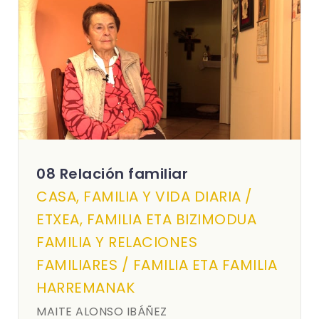
08 Relación familiar
CASA, FAMILIA Y VIDA DIARIA /
ETXEA, FAMILIA ETA BIZIMODUA
FAMILIA Y RELACIONES
FAMILIARES / FAMILIA ETA FAMILIA
HARREMANAK
MAITE ALONSO IBÁÑEZ