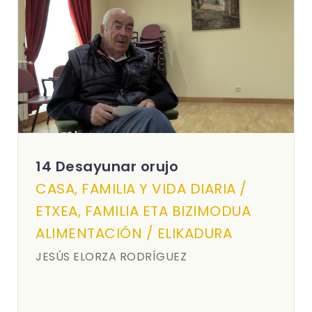
14 Desayunar orujo
CASA, FAMILIA Y VIDA DIARIA /
ETXEA, FAMILIA ETA BIZIMODUA
ALIMENTACIÓN / ELIKADURA
JESÚS ELORZA RODRÍGUEZ