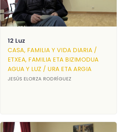
12 Luz
CASA, FAMILIA Y VIDA DIARIA /
ETXEA, FAMILIA ETA BIZIMODUA
AGUA Y LUZ / URA ETA ARGIA
JESÚS ELORZA RODRÍGUEZ