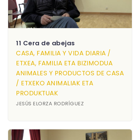
11 Cera de abejas
CASA, FAMILIA Y VIDA DIARIA /
ETXEA, FAMILIA ETA BIZIMODUA
ANIMALES Y PRODUCTOS DE CASA
/ ETXEKO ANIMALIAK ETA
PRODUKTUAK
JESÚS ELORZA RODRÍGUEZ