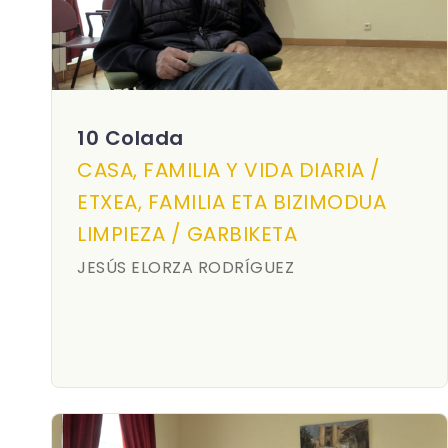
10 Colada
CASA, FAMILIA Y VIDA DIARIA /
ETXEA, FAMILIA ETA BIZIMODUA
LIMPIEZA / GARBIKETA
JESÚS ELORZA RODRÍGUEZ