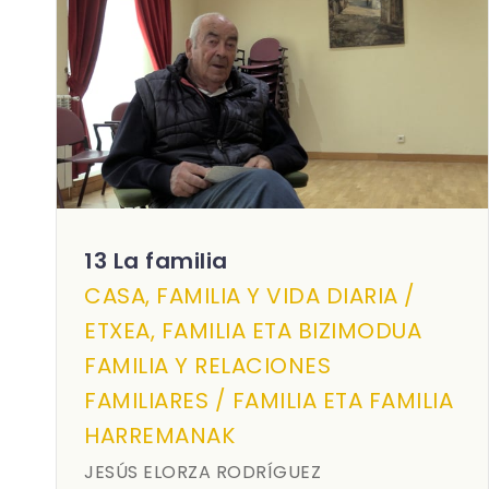
13 La familia
CASA, FAMILIA Y VIDA DIARIA /
ETXEA, FAMILIA ETA BIZIMODUA
FAMILIA Y RELACIONES
FAMILIARES / FAMILIA ETA FAMILIA
HARREMANAK
JESÚS ELORZA RODRÍGUEZ