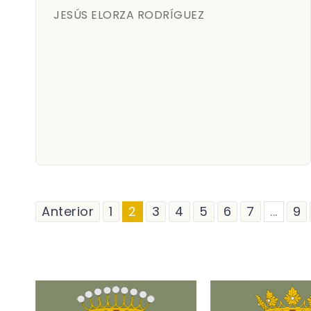
JESÚS ELORZA RODRÍGUEZ
Anterior
1
2
3
4
5
6
7
...
9