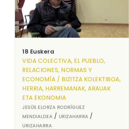
18 Euskera
VIDA COLECTIVA, EL PUEBLO,
RELACIONES, NORMAS Y
ECONOMÍA / BIZITZA KOLEKTIBOA,
HERRIA, HARREMANAK, ARAUAK
ETA EKONOMIA
JESÚS ELORZA RODRÍGUEZ
/
/
MENDIALDEA
URIZAHARRA
URIZAHARRA