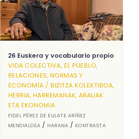
26 Euskera y vocabulario propio
VIDA COLECTIVA, EL PUEBLO,
RELACIONES, NORMAS Y
ECONOMÍA / BIZITZA KOLEKTIBOA,
HERRIA, HARREMANAK, ARAUAK
ETA EKONOMIA
FIDEL PÉREZ DE EULATE ARÍÑEZ
/
/
MENDIALDEA
HARANA
KONTRASTA