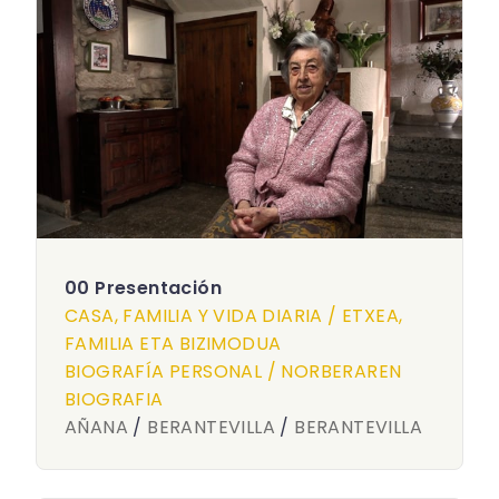
00 Presentación
CASA, FAMILIA Y VIDA DIARIA / ETXEA,
FAMILIA ETA BIZIMODUA
BIOGRAFÍA PERSONAL / NORBERAREN
BIOGRAFIA
AÑANA
/
BERANTEVILLA
/
BERANTEVILLA