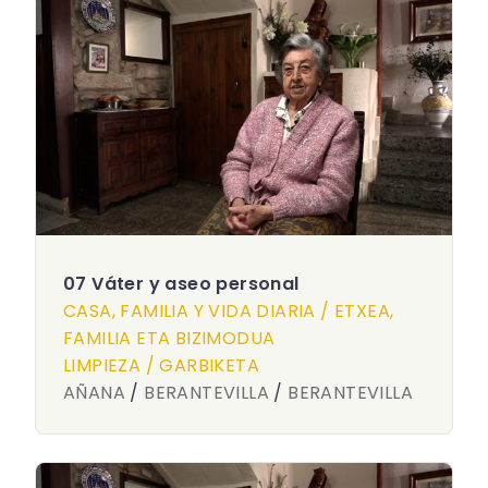
07 Váter y aseo personal
CASA, FAMILIA Y VIDA DIARIA / ETXEA,
FAMILIA ETA BIZIMODUA
LIMPIEZA / GARBIKETA
AÑANA
/
BERANTEVILLA
/
BERANTEVILLA