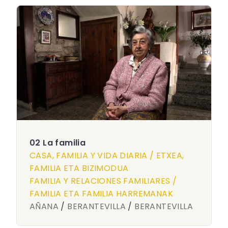
02 La familia
CASA, FAMILIA Y VIDA DIARIA / ETXEA,
FAMILIA ETA BIZIMODUA
FAMILIA Y RELACIONES FAMILIARES /
FAMILIA ETA FAMILIA HARREMANAK
AÑANA
/
BERANTEVILLA
/
BERANTEVILLA