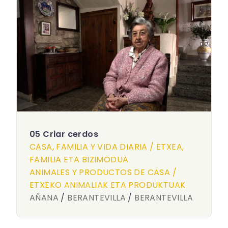
05 Criar cerdos
CASA, FAMILIA Y VIDA DIARIA / ETXEA,
FAMILIA ETA BIZIMODUA
ANIMALES Y PRODUCTOS DE CASA /
ETXEKO ANIMALIAK ETA PRODUKTUAK
AÑANA
/
BERANTEVILLA
/
BERANTEVILLA