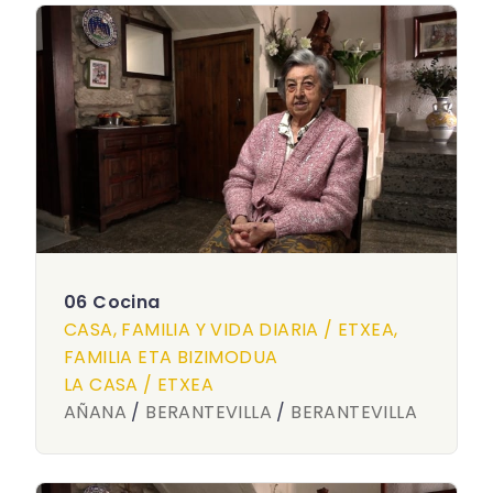
06 Cocina
CASA, FAMILIA Y VIDA DIARIA / ETXEA,
FAMILIA ETA BIZIMODUA
LA CASA / ETXEA
AÑANA
/
BERANTEVILLA
/
BERANTEVILLA