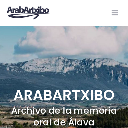
Saltar
al
contenido
ARABARTXIBO
Archivo de la memoria
oral de Álava