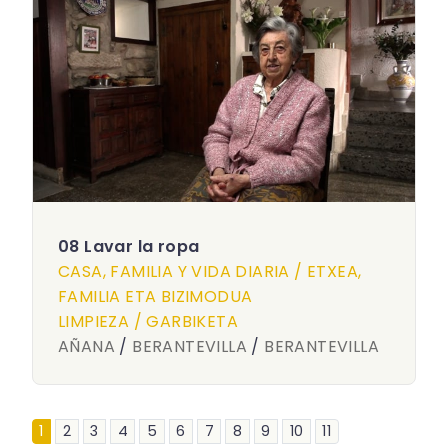
08 Lavar la ropa
CASA, FAMILIA Y VIDA DIARIA / ETXEA,
FAMILIA ETA BIZIMODUA
LIMPIEZA / GARBIKETA
AÑANA
/
BERANTEVILLA
/
BERANTEVILLA
1
2
3
4
5
6
7
8
9
10
11