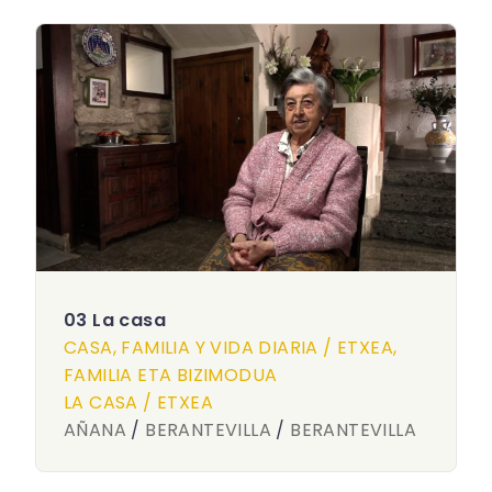
03 La casa
CASA, FAMILIA Y VIDA DIARIA / ETXEA,
FAMILIA ETA BIZIMODUA
LA CASA / ETXEA
AÑANA
/
BERANTEVILLA
/
BERANTEVILLA