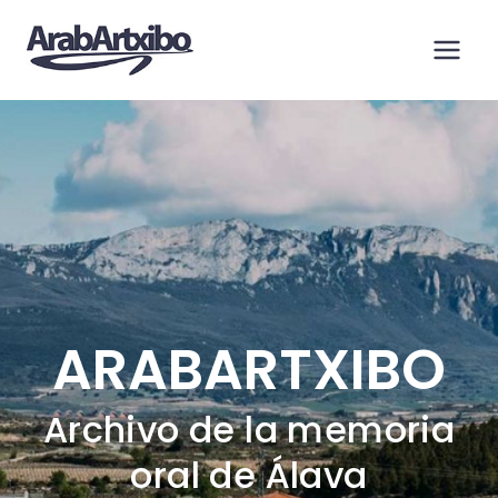
Saltar
al
contenido
ARABARTXIBO
Archivo de la memoria
oral de Álava