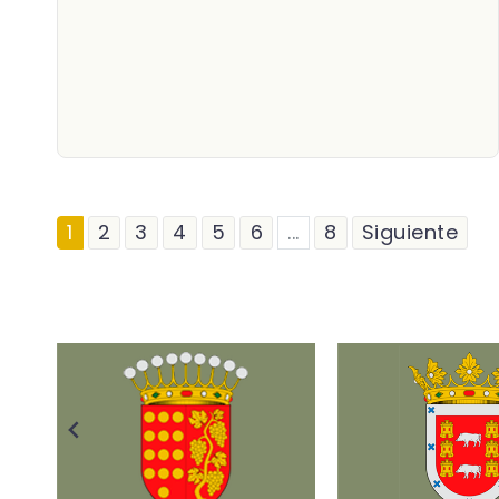
1
2
3
4
5
6
...
8
Siguiente