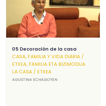
05 Decoración de la casa
CASA, FAMILIA Y VIDA DIARIA /
ETXEA, FAMILIA ETA BIZIMODUA
LA CASA / ETXEA
AGUSTINA ECHAGOYEN