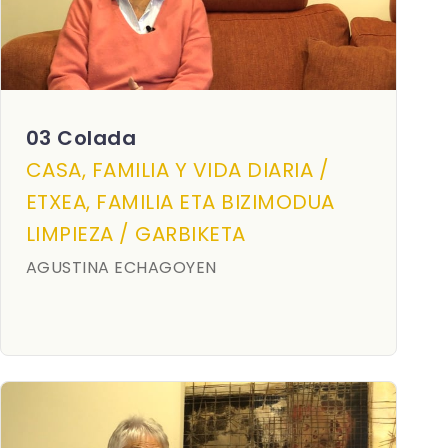
03 Colada
CASA, FAMILIA Y VIDA DIARIA /
ETXEA, FAMILIA ETA BIZIMODUA
LIMPIEZA / GARBIKETA
AGUSTINA ECHAGOYEN