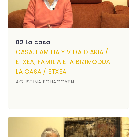
02 La casa
CASA, FAMILIA Y VIDA DIARIA /
ETXEA, FAMILIA ETA BIZIMODUA
LA CASA / ETXEA
AGUSTINA ECHAGOYEN