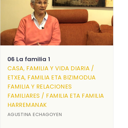
06 La familia 1
CASA, FAMILIA Y VIDA DIARIA /
ETXEA, FAMILIA ETA BIZIMODUA
FAMILIA Y RELACIONES
FAMILIARES / FAMILIA ETA FAMILIA
HARREMANAK
AGUSTINA ECHAGOYEN