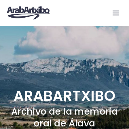
Saltar
al
contenido
ARABARTXIBO
Archivo de la memoria
oral de Álava