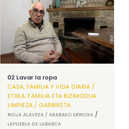
02 Lavar la ropa
CASA, FAMILIA Y VIDA DIARIA /
ETXEA, FAMILIA ETA BIZIMODUA
LIMPIEZA / GARBIKETA
/
RIOJA ALAVESA / ARABAKO ERRIOXA
LAPUEBLA DE LABARCA