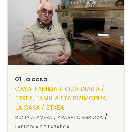
01 La casa
CASA, FAMILIA Y VIDA DIARIA /
ETXEA, FAMILIA ETA BIZIMODUA
LA CASA / ETXEA
/
RIOJA ALAVESA / ARABAKO ERRIOXA
LAPUEBLA DE LABARCA