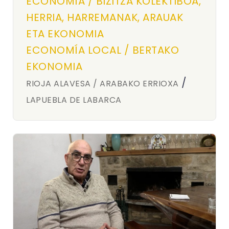
ECONOMÍA / BIZITZA KOLEKTIBOA,
HERRIA, HARREMANAK, ARAUAK
ETA EKONOMIA
ECONOMÍA LOCAL / BERTAKO
EKONOMIA
/
RIOJA ALAVESA / ARABAKO ERRIOXA
LAPUEBLA DE LABARCA