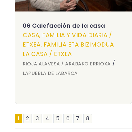
06 Calefacción de la casa
CASA, FAMILIA Y VIDA DIARIA /
ETXEA, FAMILIA ETA BIZIMODUA
LA CASA / ETXEA
/
RIOJA ALAVESA / ARABAKO ERRIOXA
LAPUEBLA DE LABARCA
1
2
3
4
5
6
7
8