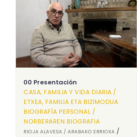
00 Presentación
CASA, FAMILIA Y VIDA DIARIA /
ETXEA, FAMILIA ETA BIZIMODUA
BIOGRAFÍA PERSONAL /
NORBERAREN BIOGRAFIA
/
RIOJA ALAVESA / ARABAKO ERRIOXA