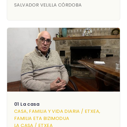
SALVADOR VELILLA CÓRDOBA
01 La casa
CASA, FAMILIA Y VIDA DIARIA / ETXEA,
FAMILIA ETA BIZIMODUA
LA CASA / ETXEA