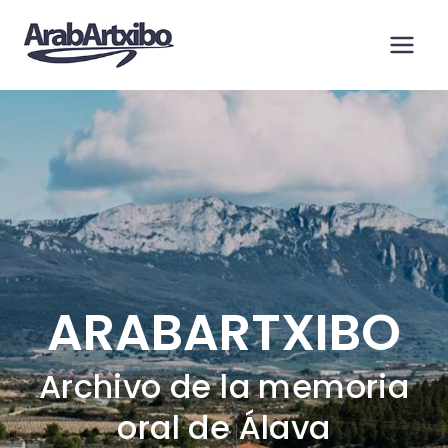
Saltar
al
contenido
ARABARTXIBO
Archivo de la memoria
oral de Álava