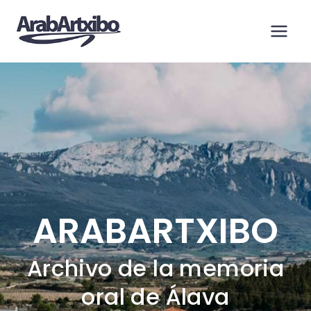
Saltar
al
contenido
ARABARTXIBO
Archivo de la memoria
oral de Álava