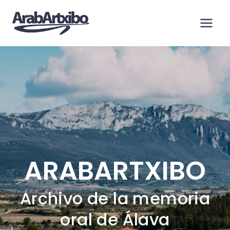
Saltar
al
contenido
ARABARTXIBO
Archivo de la memoria
oral de Álava