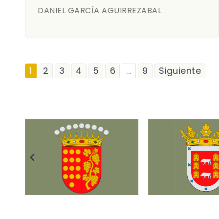
DANIEL GARCÍA AGUIRREZABAL
1
2
3
4
5
6
...
9
Siguiente