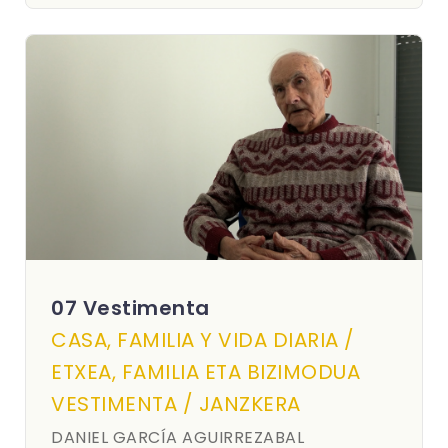
07 Vestimenta
CASA, FAMILIA Y VIDA DIARIA /
ETXEA, FAMILIA ETA BIZIMODUA
VESTIMENTA / JANZKERA
DANIEL GARCÍA AGUIRREZABAL