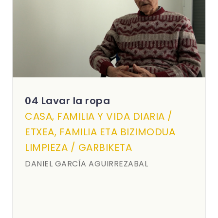
04 Lavar la ropa
CASA, FAMILIA Y VIDA DIARIA /
ETXEA, FAMILIA ETA BIZIMODUA
LIMPIEZA / GARBIKETA
DANIEL GARCÍA AGUIRREZABAL