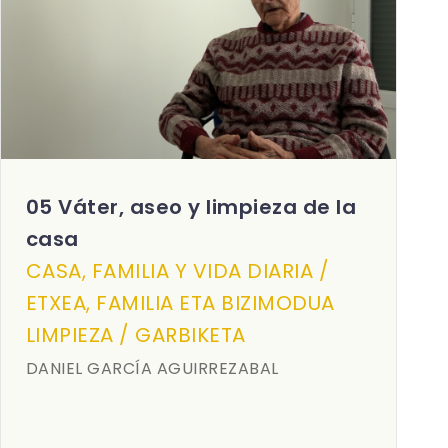
05 Váter, aseo y limpieza de la
casa
CASA, FAMILIA Y VIDA DIARIA /
ETXEA, FAMILIA ETA BIZIMODUA
LIMPIEZA / GARBIKETA
DANIEL GARCÍA AGUIRREZABAL