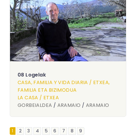
08 Logelak
CASA, FAMILIA Y VIDA DIARIA / ETXEA,
FAMILIA ETA BIZIMODUA
LA CASA / ETXEA
GORBEIALDEA
/
ARAMAIO
/
ARAMAIO
1
2
3
4
5
6
7
8
9