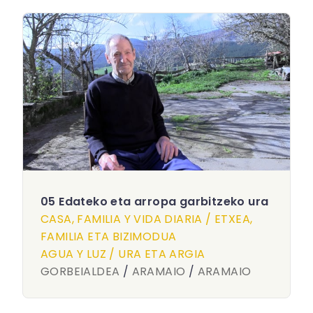
05 Edateko eta arropa garbitzeko ura
CASA, FAMILIA Y VIDA DIARIA / ETXEA,
FAMILIA ETA BIZIMODUA
AGUA Y LUZ / URA ETA ARGIA
GORBEIALDEA
/
ARAMAIO
/
ARAMAIO