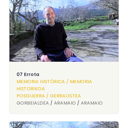
07 Errota
MEMORIA HISTÓRICA / MEMORIA
HISTORIKOA
POSGUERRA / GERRAOSTEA
GORBEIALDEA
/
ARAMAIO
/
ARAMAIO