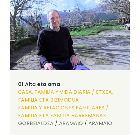
01 Aita eta ama
CASA, FAMILIA Y VIDA DIARIA / ETXEA,
FAMILIA ETA BIZIMODUA
FAMILIA Y RELACIONES FAMILIARES /
FAMILIA ETA FAMILIA HARREMANAK
GORBEIALDEA
/
ARAMAIO
/
ARAMAIO