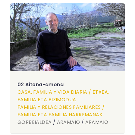
02 Aitona-amona
CASA, FAMILIA Y VIDA DIARIA / ETXEA,
FAMILIA ETA BIZIMODUA
FAMILIA Y RELACIONES FAMILIARES /
FAMILIA ETA FAMILIA HARREMANAK
GORBEIALDEA
/
ARAMAIO
/
ARAMAIO