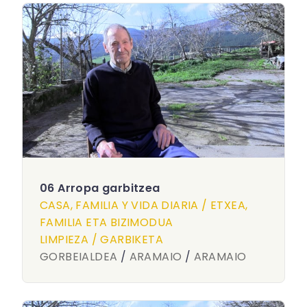
06 Arropa garbitzea
CASA, FAMILIA Y VIDA DIARIA / ETXEA,
FAMILIA ETA BIZIMODUA
LIMPIEZA / GARBIKETA
GORBEIALDEA
/
ARAMAIO
/
ARAMAIO