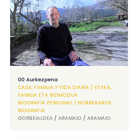
00 Aurkezpena
CASA, FAMILIA Y VIDA DIARIA / ETXEA,
FAMILIA ETA BIZIMODUA
BIOGRAFÍA PERSONAL / NORBERAREN
BIOGRAFIA
GORBEIALDEA
/
ARAMAIO
/
ARAMAIO