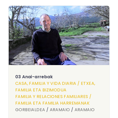
03 Anai-arrebak
CASA, FAMILIA Y VIDA DIARIA / ETXEA,
FAMILIA ETA BIZIMODUA
FAMILIA Y RELACIONES FAMILIARES /
FAMILIA ETA FAMILIA HARREMANAK
GORBEIALDEA
/
ARAMAIO
/
ARAMAIO