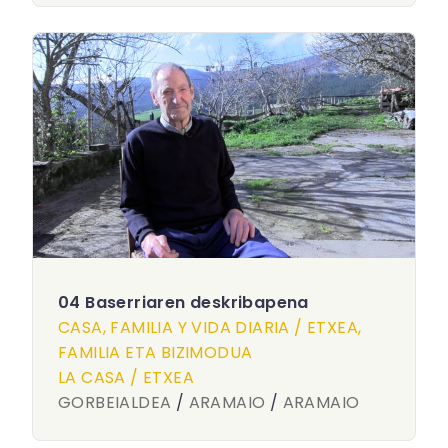
04 Baserriaren deskribapena
CASA, FAMILIA Y VIDA DIARIA / ETXEA,
FAMILIA ETA BIZIMODUA
LA CASA / ETXEA
GORBEIALDEA
/
ARAMAIO
/
ARAMAIO