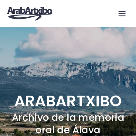
Saltar
al
contenido
ARABARTXIBO
Archivo de la memoria
oral de Álava