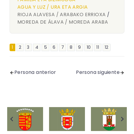
AGUA Y LUZ / URA ETA ARGIA
RIOJA ALAVESA / ARABAKO ERRIOXA
/
MOREDA DE ÁLAVA / MOREDA ARABA
1
2
3
4
5
6
7
8
9
10
11
12
Persona anterior
Persona siguiente