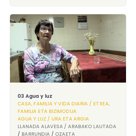
03 Agua y luz
CASA, FAMILIA Y VIDA DIARIA / ETXEA,
FAMILIA ETA BIZIMODUA
AGUA Y LUZ / URA ETA ARGIA
LLANADA ALAVESA / ARABAKO LAUTADA
/
BARRUNDIA
/
OZAETA