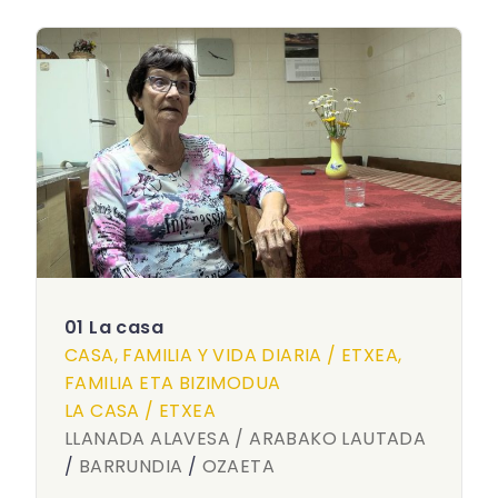
01 La casa
CASA, FAMILIA Y VIDA DIARIA / ETXEA,
FAMILIA ETA BIZIMODUA
LA CASA / ETXEA
LLANADA ALAVESA / ARABAKO LAUTADA
/
BARRUNDIA
/
OZAETA