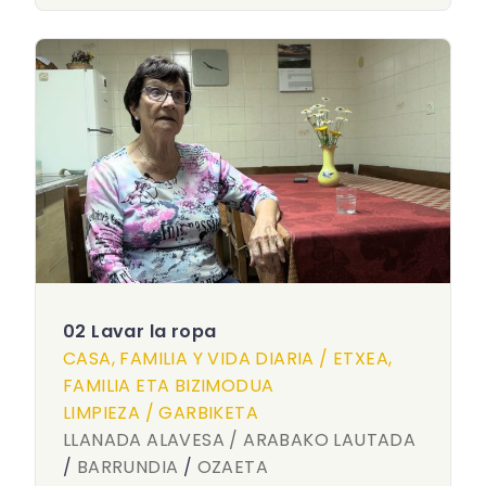
02 Lavar la ropa
CASA, FAMILIA Y VIDA DIARIA / ETXEA,
FAMILIA ETA BIZIMODUA
LIMPIEZA / GARBIKETA
LLANADA ALAVESA / ARABAKO LAUTADA
/
BARRUNDIA
/
OZAETA