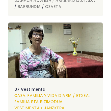
LLANADA ALAVESA / ARABAKO LAUTADA
/
BARRUNDIA
/
OZAETA
07 Vestimenta
CASA, FAMILIA Y VIDA DIARIA / ETXEA,
FAMILIA ETA BIZIMODUA
VESTIMENTA / JANZKERA