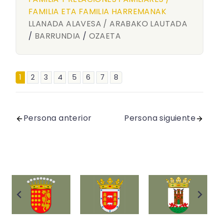
FAMILIA ETA FAMILIA HARREMANAK
LLANADA ALAVESA / ARABAKO LAUTADA
/
BARRUNDIA
/
OZAETA
1
2
3
4
5
6
7
8
Persona anterior
Persona siguiente