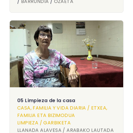
/
BARRUNDIA
/
OZAETA
05 Limpieza de la casa
CASA, FAMILIA Y VIDA DIARIA / ETXEA,
FAMILIA ETA BIZIMODUA
LIMPIEZA / GARBIKETA
LLANADA ALAVESA / ARABAKO LAUTADA