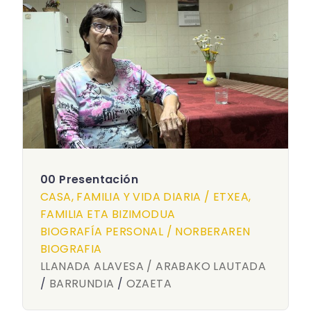
00 Presentación
CASA, FAMILIA Y VIDA DIARIA / ETXEA,
FAMILIA ETA BIZIMODUA
BIOGRAFÍA PERSONAL / NORBERAREN
BIOGRAFIA
LLANADA ALAVESA / ARABAKO LAUTADA
/
BARRUNDIA
/
OZAETA