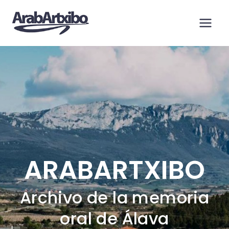
Saltar
al
contenido
ARABARTXIBO
Archivo de la memoria
oral de Álava