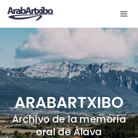
Saltar
al
contenido
ARABARTXIBO
Archivo de la memoria
oral de Álava