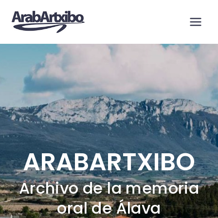
Saltar
al
contenido
ARABARTXIBO
Archivo de la memoria
oral de Álava