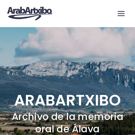
Saltar
al
contenido
ARABARTXIBO
Archivo de la memoria
oral de Álava