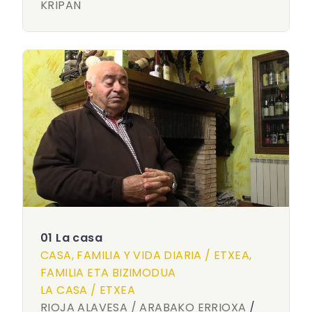
KRIPAN
01 La casa
CASA, FAMILIA Y VIDA DIARIA / ETXEA,
FAMILIA ETA BIZIMODUA
LA CASA / ETXEA
RIOJA ALAVESA / ARABAKO ERRIOXA
/