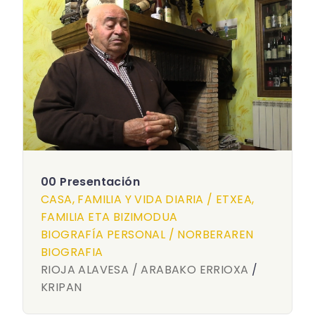
00 Presentación
CASA, FAMILIA Y VIDA DIARIA / ETXEA,
FAMILIA ETA BIZIMODUA
BIOGRAFÍA PERSONAL / NORBERAREN
BIOGRAFIA
RIOJA ALAVESA / ARABAKO ERRIOXA
/
KRIPAN