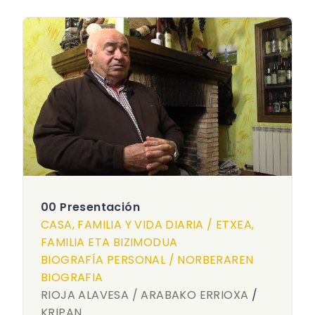
00 Presentación
CASA, FAMILIA Y VIDA DIARIA / ETXEA,
FAMILIA ETA BIZIMODUA
BIOGRAFÍA PERSONAL / NORBERAREN
BIOGRAFIA
RIOJA ALAVESA / ARABAKO ERRIOXA
/
KRIPAN