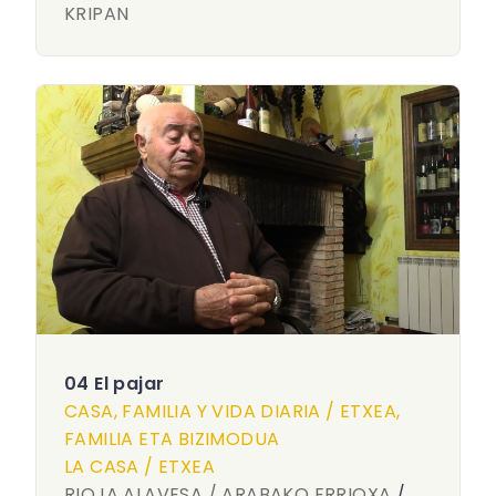
KRIPAN
04 El pajar
CASA, FAMILIA Y VIDA DIARIA / ETXEA,
FAMILIA ETA BIZIMODUA
LA CASA / ETXEA
RIOJA ALAVESA / ARABAKO ERRIOXA
/