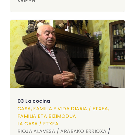
KRIPAN
03 La cocina
CASA, FAMILIA Y VIDA DIARIA / ETXEA,
FAMILIA ETA BIZIMODUA
LA CASA / ETXEA
RIOJA ALAVESA / ARABAKO ERRIOXA
/