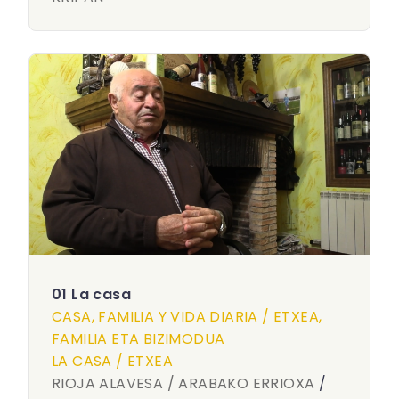
01 La casa
CASA, FAMILIA Y VIDA DIARIA / ETXEA,
FAMILIA ETA BIZIMODUA
LA CASA / ETXEA
RIOJA ALAVESA / ARABAKO ERRIOXA
/