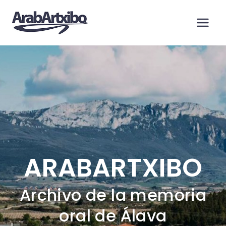
Saltar
al
contenido
ARABARTXIBO
Archivo de la memoria
oral de Álava