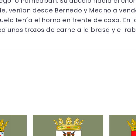
ego lo horneaban. Su abuelo hacía el chor
de, venían desde Bernedo y Meano a vende
uelo tenía el horno en frente de casa. En 
ba unos trozos de carne a la brasa y el ra